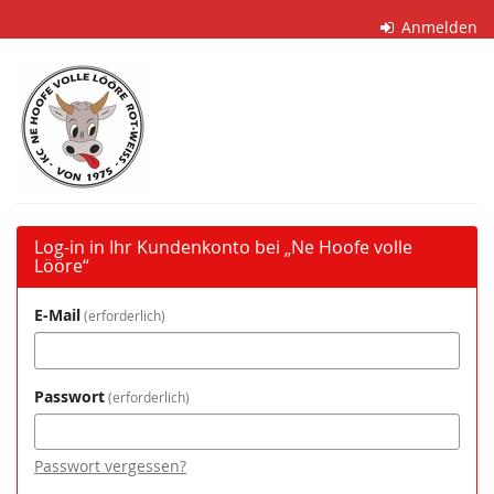
Zum
Anmelden
Haupt-
Inhalt
„Ne
springen
Hoofe
volle
Lööre“
Log-in in Ihr Kundenkonto bei „Ne Hoofe volle
Lööre“
E-Mail
erforderlich
Passwort
erforderlich
Passwort vergessen?